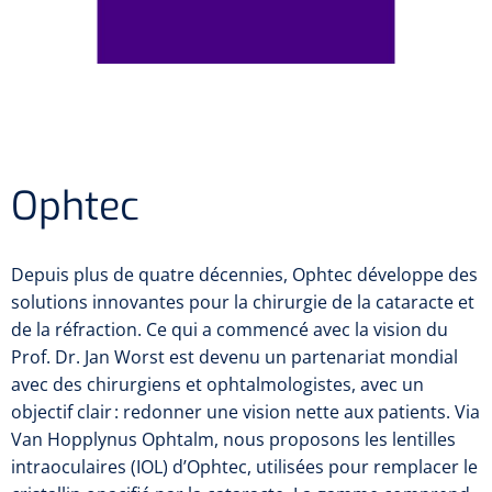
Ameublement
Système de Chirurgie Ophtalmique
Pupillomètres
Ophtalmoscopes et skiascopes
Réservoir d'eau et filtres
Femto lasers
Gonioscopes
Montage de lunettes
Traceurs et bloqueurs
Tabouret
NL
FR
Stérilisation
Projecteurs
Cadres de montage
Consumables
Sièges pour patients
Sièges pour patients chirurgicaux
Autoréfracteurs
Instruments
Edgers
Ophtec
Sans kératométrie
Instruments jetables
Sièges pour patients diagnostiqués
Aberromètres à front d'onde
Instruments réutilisables
Depuis plus de quatre décennies, Ophtec développe des
Units
solutions innovantes pour la chirurgie de la cataracte et
Avec kératométrie
de la réfraction. Ce qui a commencé avec la vision du
Couteaux et canules
Fauteuils de chirurgiens
Prof. Dr. Jan Worst est devenu un partenariat mondial
avec des chirurgiens et ophtalmologistes, avec un
Foroptères
Tables
objectif clair : redonner une vision nette aux patients. Via
Van Hopplynus Ophtalm, nous proposons les lentilles
Compteurs d'objectifs
intraoculaires (IOL) d’Ophtec, utilisées pour remplacer le