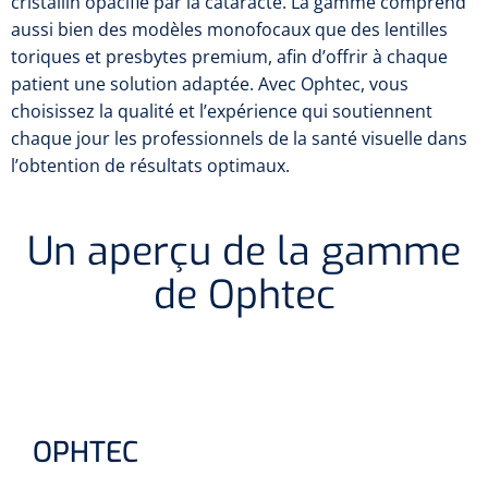
cristallin opacifié par la cataracte. La gamme comprend
Biomètres
aussi bien des modèles monofocaux que des lentilles
Biomètres à ultrasons
toriques et presbytes premium, afin d’offrir à chaque
patient une solution adaptée. Avec Ophtec, vous
Biomètres optiques
choisissez la qualité et l’expérience qui soutiennent
chaque jour les professionnels de la santé visuelle dans
l’obtention de résultats optimaux.
Périmètres
Caméras de fond d'œil
Un aperçu de la gamme
Pachimètres
de
Ophtec
Echo
Lampes à fente
Options
OPHTEC
Lampe à fente