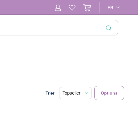
FR
FR
FERMER
Trier
Options