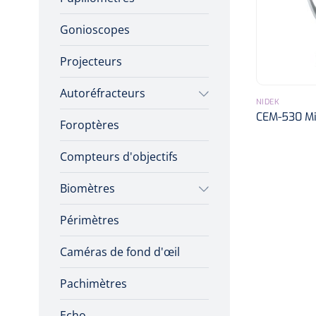
Gonioscopes
Projecteurs
Autoréfracteurs
NIDEK
CEM-530 Mi
Foroptères
Sans kératométrie
Compteurs d'objectifs
Aberromètres à front
d'onde
Biomètres
Avec kératométrie
Périmètres
Biomètres à ultrasons
Caméras de fond d'œil
Biomètres optiques
Pachimètres
Echo