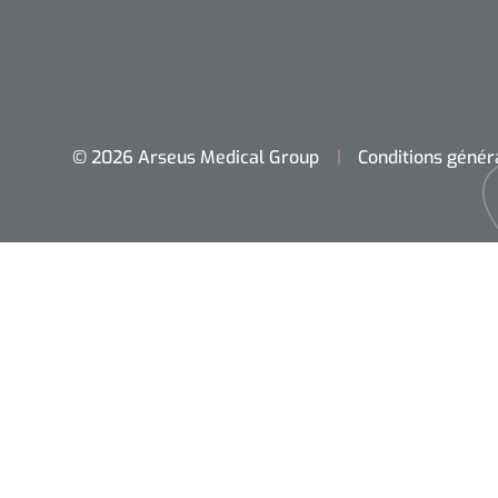
© 2026 Arseus Medical Group
Conditions génér
Accueil
Chirurgie
Diagnostic
Petit matériel
Optique & Optometrie
Ameublement