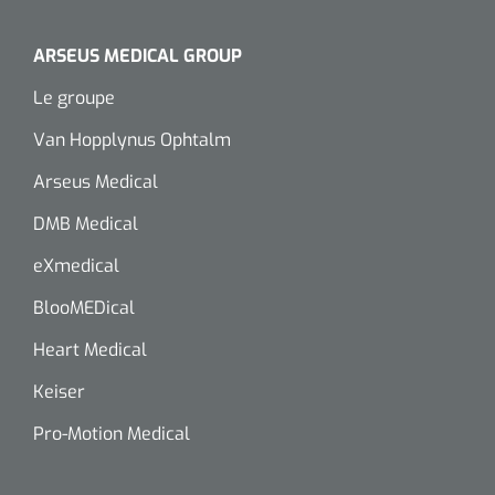
ARSEUS MEDICAL GROUP
Microscopes spéculaires
Le groupe
Écrans d'optotypes
Van Hopplynus Ophtalm
Lasers
Arseus Medical
DMB Medical
eXmedical
BlooMEDical
Heart Medical
Keiser
Pro-Motion Medical