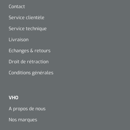
Biomètres
Contact
Biomètres à ultrasons
Service clientèle
Biomètres optiques
Service technique
Livraison
Périmètres
Echanges & retours
Caméras de fond d'œil
Droit de rétraction
Conditions générales
Pachimètres
Echo
VHO
Lampes à fente
A propos de nous
Options
Nos marques
Lampe à fente