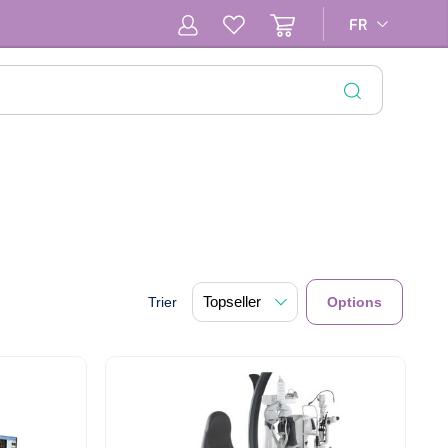
FR
FR
FERMER
Trier
Options