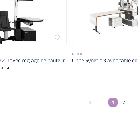
NIDEK
 2.0 avec réglage de hauteur
Unité Synetic 3 avec table co
orisé
1
2
Pagina
Pagina