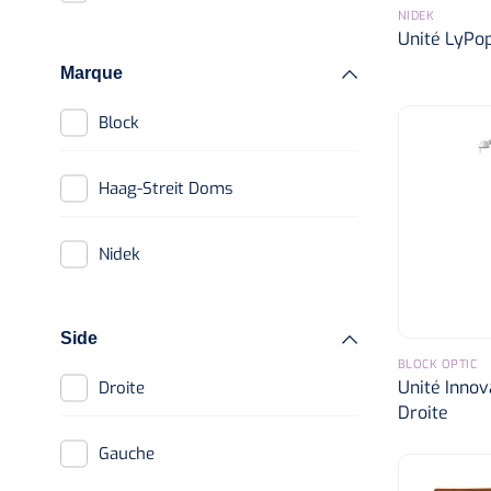
NIDEK
Unité LyPop
Marque
Block
Haag-Streit Doms
Nidek
Side
BLOCK OPTIC
Unité Innov
Droite
Droite
Gauche