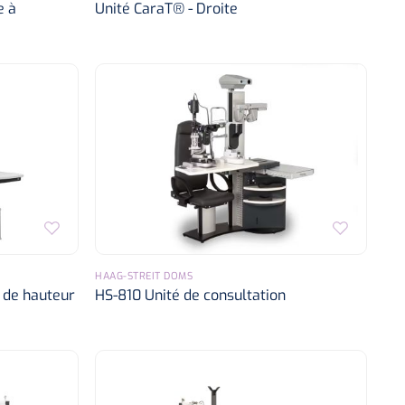
e à
Unité CaraT® - Droite
HAAG-STREIT DOMS
 de hauteur
HS-810 Unité de consultation