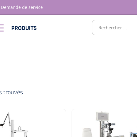
Demande de service
RODUITS
PRODUITS
Optique &
Ameublement
Optometrie
ATS
es trouvés