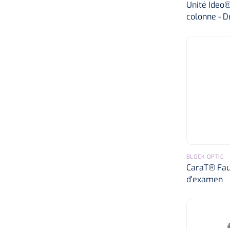
Unité Ideo®
colonne - D
BLOCK OPTIC
CaraT® Faut
d'examen