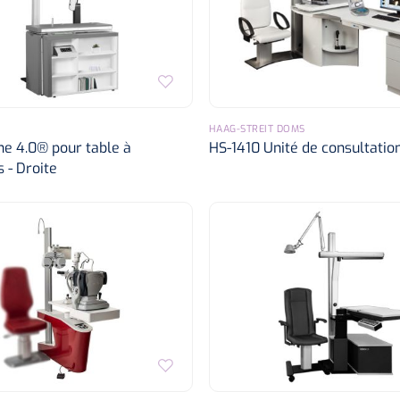
HAAG-STREIT DOMS
ne 4.0® pour table à
HS-1410 Unité de consultatio
 - Droite