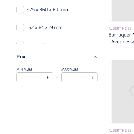
475 x 360 x 60 mm
152 x 64 x 19 mm
ALBERT HEISS
Barraquer M
- Avec resso
445 x 310 x 45 mm
Prix
500 x 440 x 175 mm
MINIMUM
MAXIMUM
–
€
€
360 x 335 x 80 mm
190 x 64 x 19 mm
500 x 180 x 505 mm
ALBERT HEISS