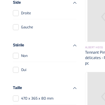
Side
Ocular
Droite
Oculus
Gauche
Stérile
ALBERT HEISS
Tennant Pinc
Non
délicates -
pc
Oui
Taille
470 x 365 x 80 mm