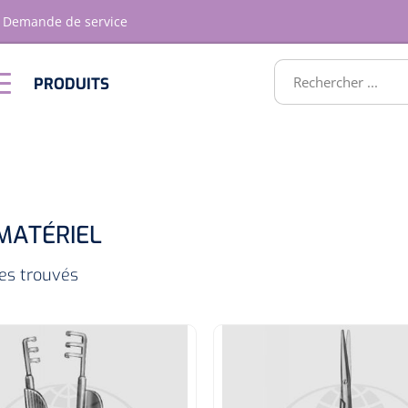
Demande de service
RODUITS
PRODUITS
Optique &
Ameublement
Optometrie
ATS
 MATÉRIEL
les trouvés