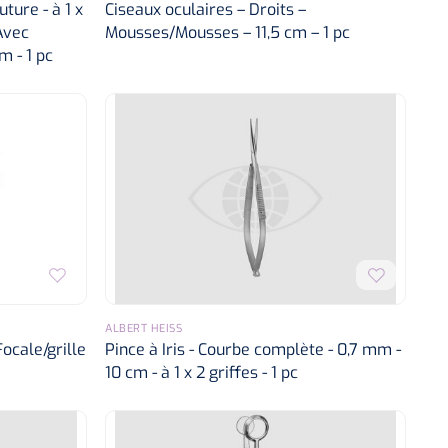
ure - à 1 x
Ciseaux oculaires – Droits –
 Avec
Mousses/Mousses – 11,5 cm – 1 pc
m - 1 pc
ALBERT HEISS
Focale/grille
Pince à Iris - Courbe complète - 0,7 mm -
10 cm - à 1 x 2 griffes - 1 pc