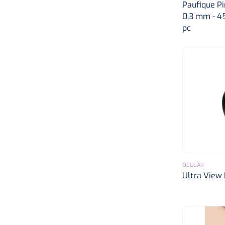
350 x 200 x 80 mm
Paufique Pin
0,3 mm - 45
pc
500 x 380 x 365 mm
335 x 290 x 45 mm
161 x 102 x 19 mm
OCULAR
Ultra View P