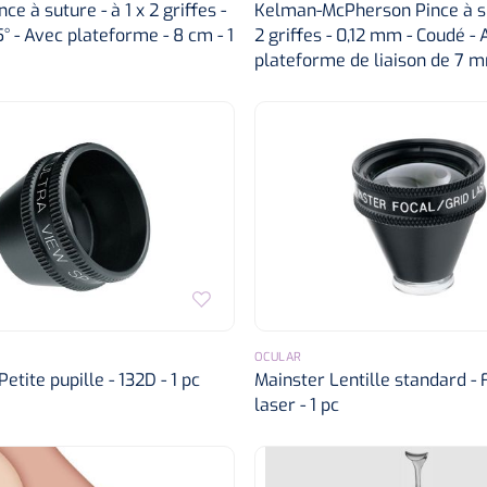
ce à suture - à 1 x 2 griffes -
Kelman-McPherson Pince à sut
° - Avec plateforme - 8 cm - 1
2 griffes - 0,12 mm - Coudé -
plateforme de liaison de 7 m
OCULAR
etite pupille - 132D - 1 pc
Mainster Lentille standard - 
laser - 1 pc