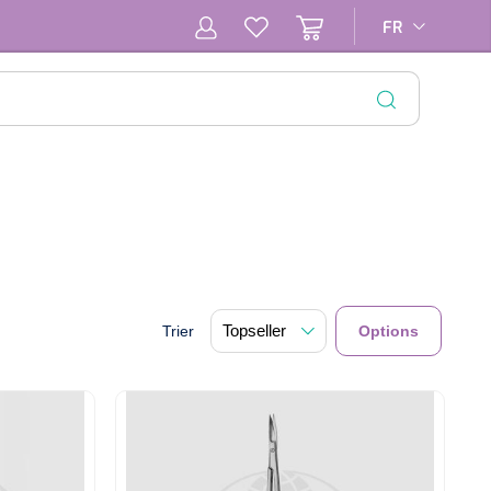
FR
FR
FERMER
Trier
Options