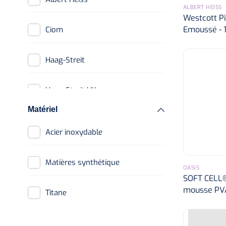
ALBERT HEISS
Westcott Pi
Emoussé - 1
Ciom
Haag-Streit
Haag-Streit UK
Matériel
Heine
Acier inoxydable
Kay Pictures
Matières synthétique
OASIS
SOFT CELL® 
Keeler
mousse PVA 
Titane
Oasis