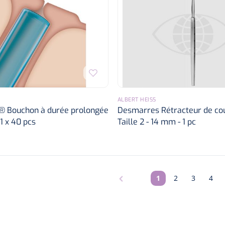
ALBERT HEISS
 Bouchon à durée prolongée
Desmarres Rétracteur de cou
1 x 40 pcs
Taille 2 - 14 mm - 1 pc
1
2
3
4
Pagina
Pagina
Pagina
Pagi