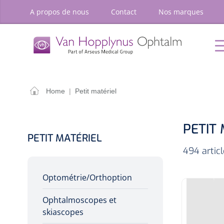
oekopdracht
Ga naar de hoofdnavigatie
A propos de nous
Contact
Nos marques
P
Accueil
Chirurgie
Diagnostic
Petit
matériel
OPTIONS
RÉSULT
Home
|
Petit matériel
Accueil
Chirurgie
PETIT
Diagnostic
PETIT MATÉRIEL
Petit matériel
494 artic
Optique & Optometrie
Optométrie/Orthoption
Ameublement
Ophtalmoscopes et
skiascopes