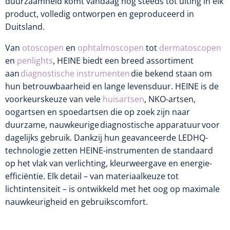
duurzaamheid komt vandaag nog steeds tot uiting in elk
Biometers
product, volledig ontworpen en geproduceerd in
Ultrasound biometers
Duitsland.
Optische biometers
Van
otoscopen
en
ophtalmoscopen
tot
dermatoscopen
en
penlights
, HEINE biedt een breed assortiment
aan
diagnostische instrumenten
die bekend staan om
Perimeters
hun betrouwbaarheid en lange levensduur. HEINE is de
voorkeurskeuze van vele
huisartsen
, NKO-artsen,
Fundus Cameras
oogartsen en spoedartsen die op zoek zijn naar
duurzame, nauwkeurige diagnostische apparatuur voor
Pachimeters
dagelijks gebruik. Dankzij hun geavanceerde LEDHQ-
technologie zetten HEINE-instrumenten de standaard
Echo
op het vlak van verlichting, kleurweergave en energie-
efficiëntie. Elk detail – van materiaalkeuze tot
Spleetlampen
lichtintensiteit – is ontwikkeld met het oog op maximale
Opties
nauwkeurigheid en gebruikscomfort.
Spleetlamp