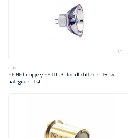
HEINE
HEINE lampje y-96.11.103 - koudlichtbron - 150w -
halogeen - 1 st