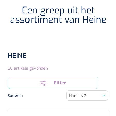
Een greep uit het
Speculaire Microscopen
assortiment van Heine
Optotypeschermen
Lasers
HEINE
26
artikels gevonden
Filter
Sorteren