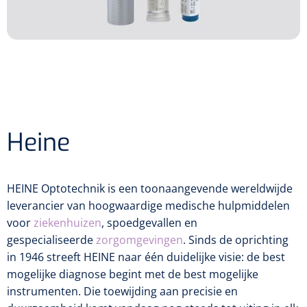
Inrichting
Oogheelkundig Chirurgiesysteem
Pupillometers
Ofthalmoscopen en skiascopen
Watertank en filters
Femto lasers
Gonioscopen
Pasglazen
Tracers en blockers
Tabouretten
NL
FR
Sterilisatie
Projectors
Pasbrillen
Consumables
Patiëntenzetels
Chirurgische patiëntenzetels
Autorefractors
Instrumenten
Edgers
Zonder keratometrie
Heine
Wegwerp instrumenten
Diagnostische patiëntenzetels
Wavefront aberrometers
Herbruikbare instrumenten
Units
HEINE Optotechnik is een toonaangevende wereldwijde
Met keratometrie
leverancier van hoogwaardige medische hulpmiddelen
Mesjes en cannulla's
Chirurgenstoelen
voor
ziekenhuizen
, spoedgevallen en
gespecialiseerde
zorgomgevingen
. Sinds de oprichting
Foropters
Tafels
in 1946 streeft HEINE naar één duidelijke visie: de best
mogelijke diagnose begint met de best mogelijke
Lensmeters
instrumenten. Die toewijding aan precisie en