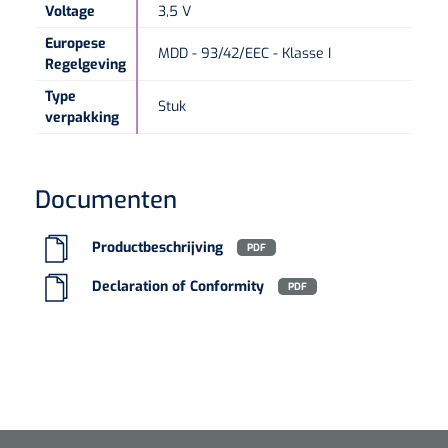
Voltage
3,5 V
Europese
MDD - 93/42/EEC - Klasse I
Regelgeving
Type
Stuk
verpakking
Documenten
Productbeschrijving
PDF
Declaration of Conformity
PDF