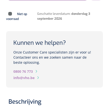
Biometers
Ultrasound biometers
Geschatte leverdatum:
donderdag 3
Niet op
september 2026
voorraad
Optische biometers
Perimeters
Kunnen we helpen?
Fundus Cameras
Onze Customer Care specialisten zijn er voor u!
Contacteer ons en we zoeken samen naar de
Pachimeters
beste oplossing.
0800 76 773
Echo
info@vho.be
Spleetlampen
Opties
Beschrijving
Spleetlamp