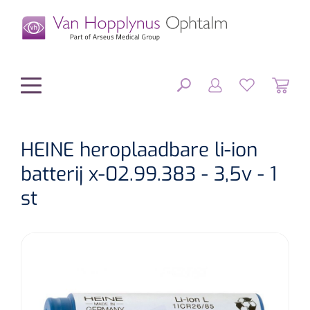
hoofdinhoud
HEINE heroplaadbare li-ion
batterij x-02.99.383 - 3,5v - 1
Chirurgie
SLUITEN
st
FILTEREN
Diagnostiek
Chirurgisch materiaal
Klein Materiaal
OP-sets
Tonometers
ZOEKRESULTATEN
Optiek & Optometrie
IOL's
OCT's
Optometrie/Orthoptie