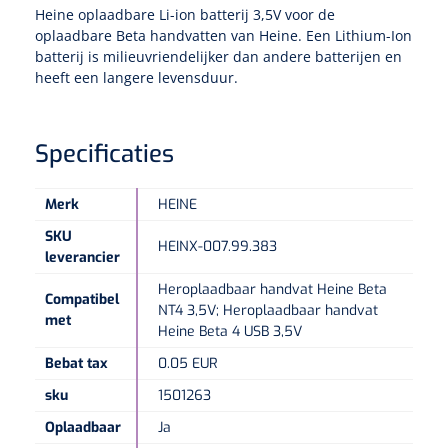
Heine oplaadbare Li-ion batterij 3,5V voor de
oplaadbare Beta handvatten van Heine. Een Lithium-Ion
Speculaire Microscopen
batterij is milieuvriendelijker dan andere batterijen en
heeft een langere levensduur.
Optotypeschermen
Specificaties
Lasers
Merk
HEINE
SKU
HEINX-007.99.383
leverancier
Heroplaadbaar handvat Heine Beta
Compatibel
NT4 3,5V; Heroplaadbaar handvat
met
Heine Beta 4 USB 3,5V
Bebat tax
0.05 EUR
sku
1501263
Oplaadbaar
Ja