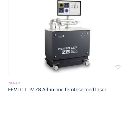
Biometers
Ultrasound biometers
Optische biometers
Perimeters
Fundus Cameras
Pachimeters
ZIEMER
FEMTO LDV Z8 All-in-one femtosecond laser
Echo
Spleetlampen
Opties
Spleetlamp