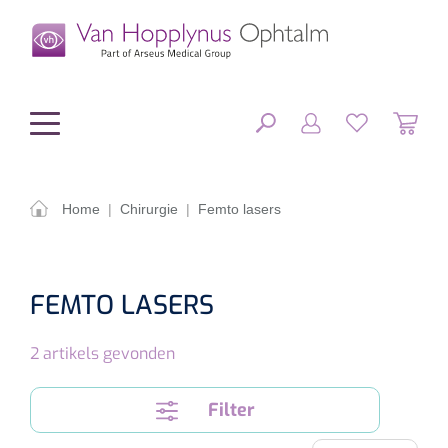
hoofdinhoud
Home
|
Chirurgie
|
Femto lasers
Chirurgie
SLUITEN
FILTEREN
Diagnostiek
FEMTO LASERS
Chirurgisch materiaal
Klein Materiaal
2
artikels gevonden
OP-sets
Tonometers
ZOEKRESULTATEN
Optiek & Optometrie
IOL's
OCT's
Optometrie/Orthoptie
Filter