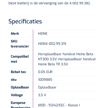
Deze batterij is de vervanging van de X-002.99.382.
Speculaire Microscopen
Specificaties
Optotypeschermen
Merk
HEINE
Lasers
SKU
HEINX-002.99.315
leverancier
Heroplaadbaar handvat Heine Beta
Compatibel
NT300 3,5V; Heroplaadbaar handvat
met
Heine Beta TR 3,5V
Bebat tax
0.05 EUR
sku
1009885
Oplaadbaar
Oplaadbaar
Voltage
3,5 V
Europese
MDD - 93/42/EEC - Klasse I
Regelgeving