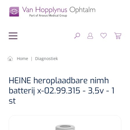
hoofdinhoud
Home
|
Diagnostiek
Chirurgie
SLUITEN
HEINE heroplaadbare nimh
FILTEREN
Diagnostiek
Chirurgisch materiaal
batterij x-02.99.315 - 3,5v - 1
st
Klein Materiaal
OP-sets
Tonometers
ZOEKRESULTATEN
Optiek & Optometrie
IOL's
OCT's
Optometrie/Orthoptie