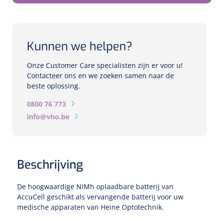
Biometers
Ultrasound biometers
Kunnen we helpen?
Optische biometers
Onze Customer Care specialisten zijn er voor u!
Perimeters
Contacteer ons en we zoeken samen naar de
beste oplossing.
Fundus Cameras
0800 76 773
info@vho.be
Pachimeters
Echo
Beschrijving
Spleetlampen
De hoogwaardige NiMh oplaadbare batterij van
Opties
AccuCell geschikt als vervangende batterij voor uw
medische apparaten van Heine Optotechnik.
Spleetlamp