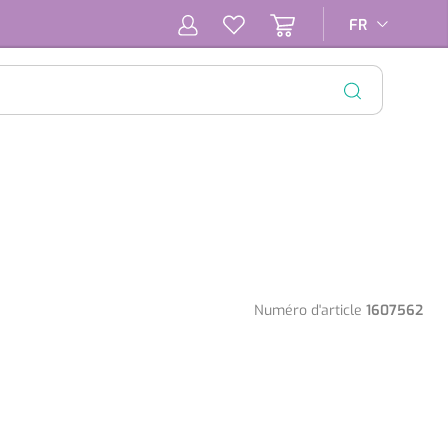
FR
FR
FERMER
Numéro d'article
1607562