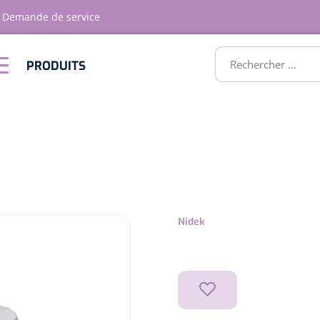
Demande de service
RODUITS
PRODUITS
Optique &
Ameublement
Optometrie
ATS
Nidek