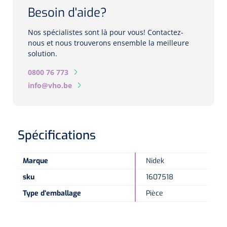
Biomètres
Besoin d'aide?
Biomètres à ultrasons
Nos spécialistes sont là pour vous! Contactez-
nous et nous trouverons ensemble la meilleure
Biomètres optiques
solution.
0800 76 773
Périmètres
info@vho.be
Caméras de fond d'œil
Pachimètres
Spécifications
Echo
Marque
Nidek
sku
1607518
Lampes à fente
Type d'emballage
Pièce
Options
Lampe à fente