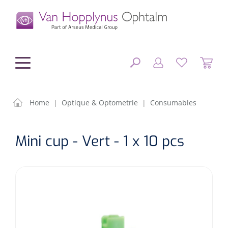
hoofdinhoud
Home
|
Optique & Optometrie
|
Consumables
Chirurgie
FERMER
Mini cup - Vert - 1 x 10 pcs
OPTIONS
Diagnostic
Equipement chirurgical
Petit matériel
OP sets
Tonomètres
RÉSULTATS
Optique & Optometrie
IOLs
OCTs
Optométrie/Orthoption