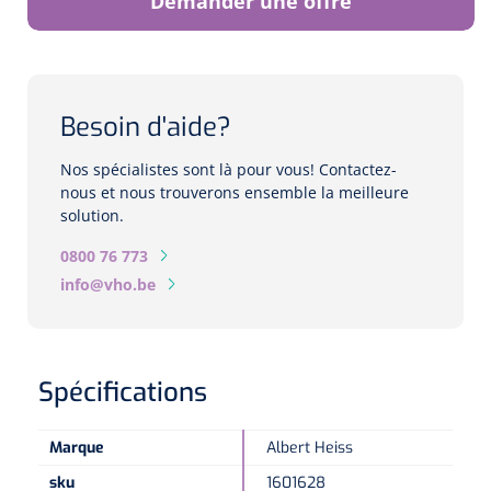
Demander une offre
Biomètres
Biomètres à ultrasons
Biomètres optiques
Besoin d'aide?
Périmètres
Nos spécialistes sont là pour vous! Contactez-
nous et nous trouverons ensemble la meilleure
solution.
Caméras de fond d'œil
0800 76 773
Pachimètres
info@vho.be
Echo
Spécifications
Lampes à fente
Options
Marque
Albert Heiss
Lampe à fente
sku
1601628