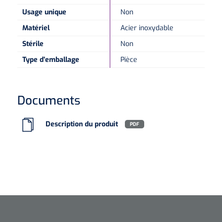
Usage unique
Non
Microscopes spéculaires
Matériel
Acier inoxydable
Stérile
Non
Écrans d'optotypes
Type d'emballage
Pièce
Lasers
Documents
Description du produit
PDF