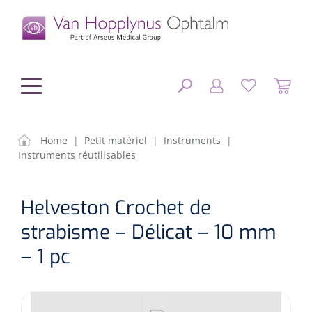
hoofdinhoud
Home
|
Petit matériel
|
Instruments
|
Instruments réutilisables
Chirurgie
FERMER
Helveston Crochet de
OPTIONS
Diagnostic
Equipement chirurgical
strabisme – Délicat – 10 mm
Petit matériel
OP sets
Tonomètres
– 1 pc
RÉSULTATS
Optique & Optometrie
IOLs
OCTs
Optométrie/Orthoption