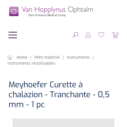
hoofdinhoud
Home
|
Petit matériel
|
Instruments
|
Instruments réutilisables
Chirurgie
FERMER
Meyhoefer Curette à
OPTIONS
Diagnostic
Equipement chirurgical
chalazion - Tranchante - 0,5
Petit matériel
OP sets
Tonomètres
mm - 1 pc
RÉSULTATS
Optique & Optometrie
IOLs
OCTs
Optométrie/Orthoption