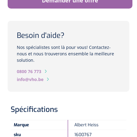
Demander une offre
Biomètres
Biomètres à ultrasons
Biomètres optiques
Besoin d'aide?
Périmètres
Nos spécialistes sont là pour vous! Contactez-
nous et nous trouverons ensemble la meilleure
solution.
Caméras de fond d'œil
0800 76 773
Pachimètres
info@vho.be
Echo
Spécifications
Lampes à fente
Options
Marque
Albert Heiss
Lampe à fente
sku
1600767