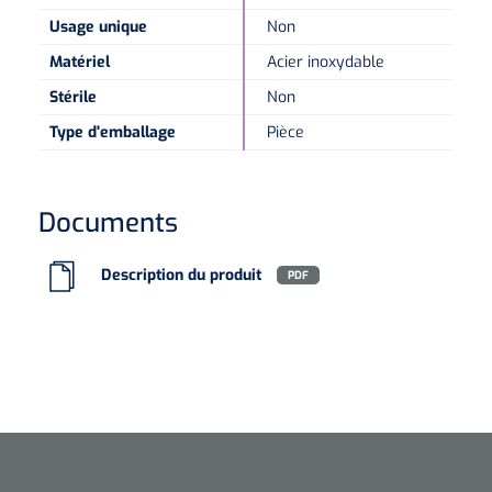
Usage unique
Non
Microscopes spéculaires
Matériel
Acier inoxydable
Stérile
Non
Écrans d'optotypes
Type d'emballage
Pièce
Lasers
Documents
Description du produit
PDF