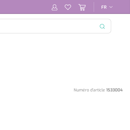
FR
FR
FERMER
Numéro d'article
1533004