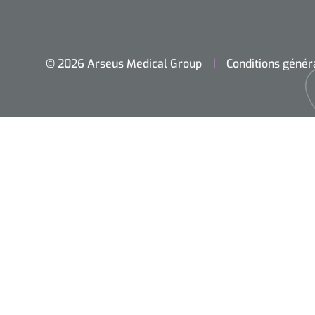
© 2026 Arseus Medical Group
Conditions génér
Accueil
Chirurgie
Diagnostic
Petit matériel
Optique & Optometrie
Ameublement