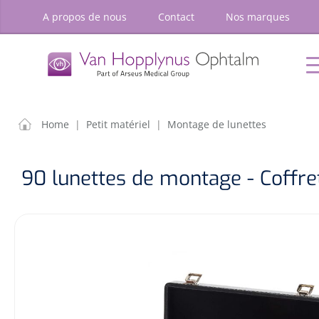
oekopdracht
Ga naar de hoofdnavigatie
A propos de nous
Contact
Nos marques
P
Accueil
Chirurgie
Diagnostic
Petit
matériel
OPTIONS
RÉSULT
Home
|
Petit matériel
|
Montage de lunettes
Accueil
Chirurgie
90 lunettes de montage - Coffre
Diagnostic
Petit matériel
Optique & Optometrie
Ameublement