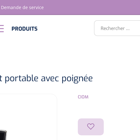
Demande de service
RODUITS
PRODUITS
Optique &
Ameublement
Optometrie
ATS
t portable avec poignée
CIOM