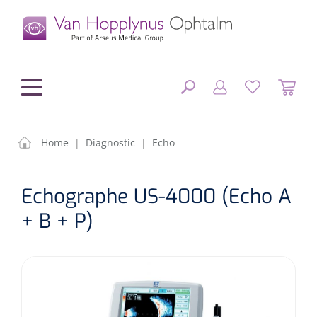
hoofdinhoud
Home
|
Diagnostic
|
Echo
Chirurgie
FERMER
Echographe US-4000 (Echo A
OPTIONS
Diagnostic
Equipement chirurgical
+ B + P)
Petit matériel
OP sets
Tonomètres
RÉSULTATS
Optique & Optometrie
IOLs
OCTs
Optométrie/Orthoption