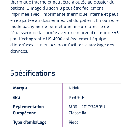
thermique interne et peut être ajoutée au dossier du
patient. L'image du scan B peut être facilement
imprimée avec l'imprimante thermique interne et peut
Microscopes spéculaires
être ajoutée au dossier médical du patient. En outre, le
mode pachymétrie permet une mesure précise de
Écrans d'optotypes
l'épaisseur de la cornée avec une marge d'erreur de ±5
μm. L'echographe US-4000 est également équipé
Lasers
d'interfaces USB et LAN pour faciliter le stockage des
données.
Spécifications
Marque
Nidek
sku
1530804
Réglementation
MDR - 2017/745/EU -
Européenne
Classe IIa
Type d'emballage
Pièce