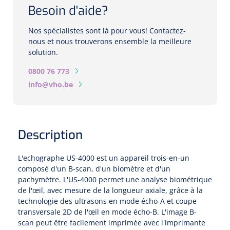
Biomètres
Besoin d'aide?
Biomètres à ultrasons
Nos spécialistes sont là pour vous! Contactez-
nous et nous trouverons ensemble la meilleure
Biomètres optiques
solution.
0800 76 773
Périmètres
info@vho.be
Caméras de fond d'œil
Pachimètres
Description
Echo
L'echographe US-4000 est un appareil trois-en-un
composé d'un B-scan, d'un biomètre et d'un
pachymètre. L'US-4000 permet une analyse biométrique
Lampes à fente
de l'œil, avec mesure de la longueur axiale, grâce à la
Options
technologie des ultrasons en mode écho-A et coupe
transversale 2D de l'œil en mode écho-B. L'image B-
scan peut être facilement imprimée avec l'imprimante
Lampe à fente