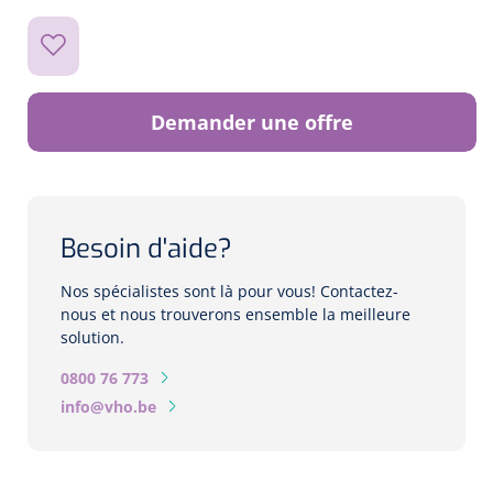
Biomètres
Biomètres à ultrasons
Biomètres optiques
Demander une offre
Périmètres
Caméras de fond d'œil
Besoin d'aide?
Pachimètres
Nos spécialistes sont là pour vous! Contactez-
nous et nous trouverons ensemble la meilleure
Echo
solution.
0800 76 773
Lampes à fente
info@vho.be
Options
Lampe à fente