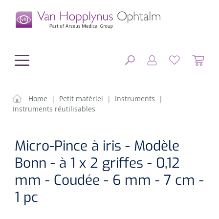
hoofdinhoud
Home
|
Petit matériel
|
Instruments
|
Instruments réutilisables
Chirurgie
FERMER
Micro-Pince à iris - Modèle
OPTIONS
Diagnostic
Equipement chirurgical
Bonn - à 1 x 2 griffes - 0,12
Petit matériel
OP sets
Tonomètres
mm - Coudée - 6 mm - 7 cm -
RÉSULTATS
1 pc
Optique & Optometrie
IOLs
OCTs
Optométrie/Orthoption