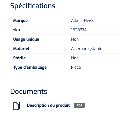
Spécifications
Microscopes spéculaires
Marque
Albert Heiss
Écrans d'optotypes
sku
1523374
Usage unique
Non
Lasers
Matériel
Acier inoxydable
Stérile
Non
Type d'emballage
Pièce
Documents
Description du produit
PDF