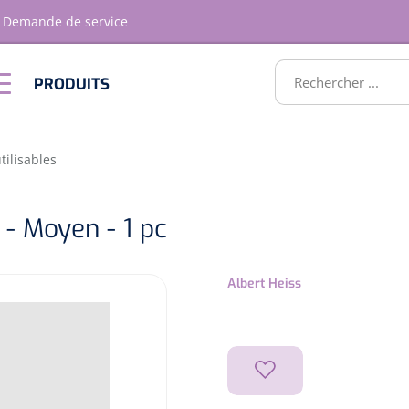
Demande de service
RODUITS
PRODUITS
Optique &
Ameublement
Optometrie
ATS
tilisables
- Moyen - 1 pc
Albert Heiss