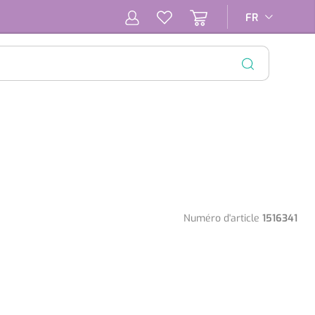
FR
FR
FERMER
Numéro d'article
1516341