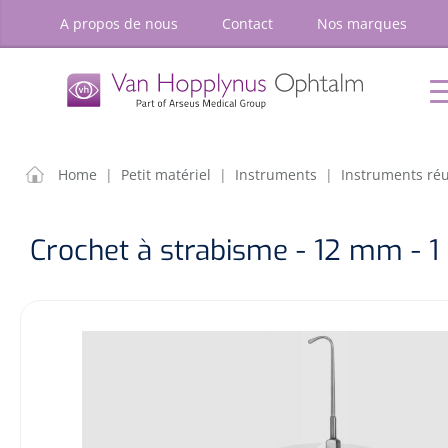
oekopdracht
Ga naar de hoofdnavigatie
A propos de nous
Contact
Nos marques
P
Accueil
Chirurgie
Diagnostic
Petit
matériel
OPTIONS
RÉSULT
Home
|
Petit matériel
|
Instruments
|
Instruments réu
Accueil
Chirurgie
Crochet à strabisme - 12 mm - 1
Diagnostic
Petit matériel
Optique & Optometrie
Ameublement