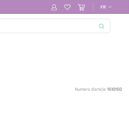
FR
FR
FERMER
Numéro d'article
1510150