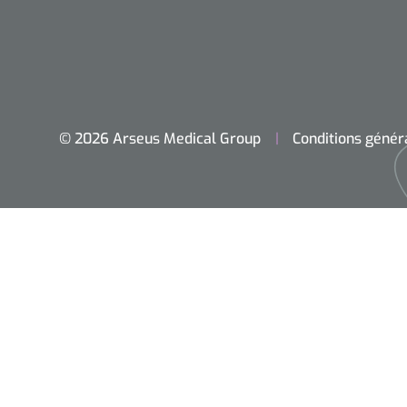
© 2026 Arseus Medical Group
Conditions génér
Accueil
Chirurgie
Diagnostic
Petit matériel
Optique & Optometrie
Ameublement