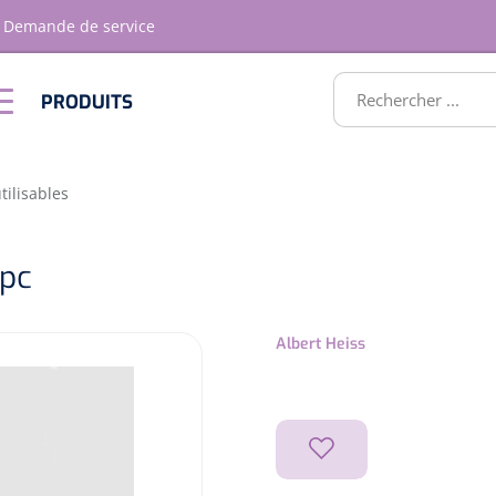
Demande de service
RODUITS
PRODUITS
Optique &
Ameublement
Optometrie
ATS
tilisables
 pc
Albert Heiss