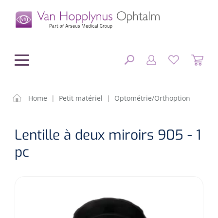
hoofdinhoud
Home
|
Petit matériel
|
Optométrie/Orthoption
Chirurgie
FERMER
Lentille à deux miroirs 905 - 1
OPTIONS
Diagnostic
Equipement chirurgical
pc
Petit matériel
OP sets
Tonomètres
RÉSULTATS
Optique & Optometrie
IOLs
OCTs
Optométrie/Orthoption