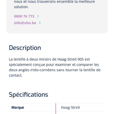
nous et nous trouverons ensemble la meilleure
Biomètres
solution.
Biomètres à ultrasons
0800 76 773
info@vho.be
Biomètres optiques
Périmètres
Description
Caméras de fond d'œil
La lentille à deux miroirs de Haag-Streit 905 est
Pachimètres
spécialement conçue pour examiner et comparer les
deux angles irido-cornéens sans tourner la lentille de
contact.
Echo
Lampes à fente
Spécifications
Options
Marque
Haag-Streit
Lampe à fente