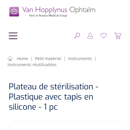
hoofdinhoud
Home
|
Petit matériel
|
Instruments
|
Instruments réutilisables
Chirurgie
FERMER
Plateau de stérilisation -
OPTIONS
Diagnostic
Equipement chirurgical
Plastique avec tapis en
Petit matériel
OP sets
Tonomètres
silicone - 1 pc
RÉSULTATS
Optique & Optometrie
IOLs
OCTs
Optométrie/Orthoption