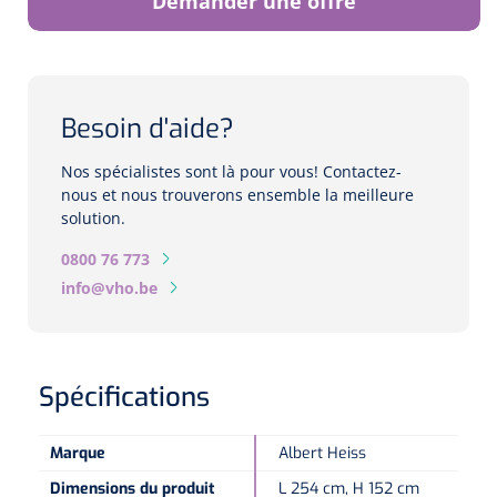
Demander une offre
Biomètres
Biomètres à ultrasons
Biomètres optiques
Besoin d'aide?
Périmètres
Nos spécialistes sont là pour vous! Contactez-
nous et nous trouverons ensemble la meilleure
solution.
Caméras de fond d'œil
0800 76 773
Pachimètres
info@vho.be
Echo
Spécifications
Lampes à fente
Options
Marque
Albert Heiss
Lampe à fente
Dimensions du produit
L 254 cm, H 152 cm