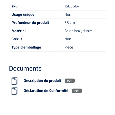
sku
1505664
Microscopes spéculaires
Usage unique
Non
Profondeur du produit
38 cm
Écrans d'optotypes
Matériel
Acier inoxydable
Lasers
Stérile
Non
Type d'emballage
Pièce
Documents
Description du produit
PDF
Déclaration de Conformité
PDF