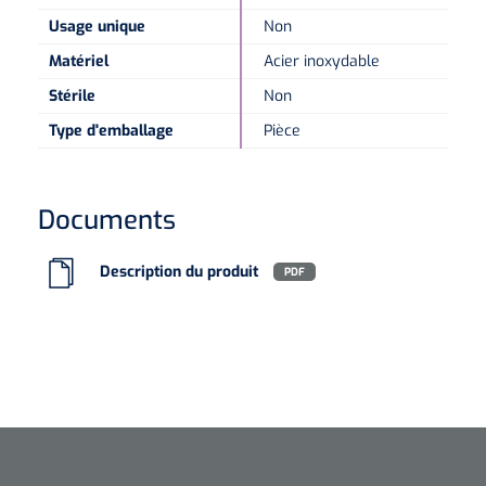
Usage unique
Non
Microscopes spéculaires
Matériel
Acier inoxydable
Stérile
Non
Écrans d'optotypes
Type d'emballage
Pièce
Lasers
Documents
Description du produit
PDF