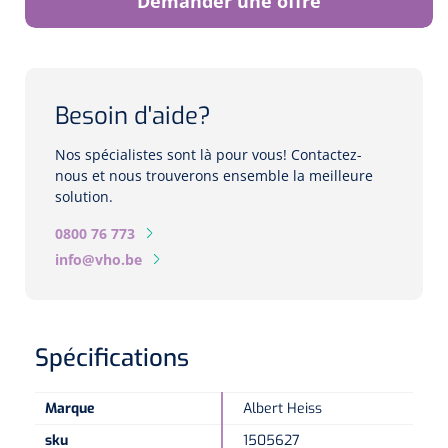
Demander une offre
Biomètres
Biomètres à ultrasons
Biomètres optiques
Besoin d'aide?
Périmètres
Nos spécialistes sont là pour vous! Contactez-
nous et nous trouverons ensemble la meilleure
solution.
Caméras de fond d'œil
0800 76 773
Pachimètres
info@vho.be
Echo
Spécifications
Lampes à fente
Options
Marque
Albert Heiss
Lampe à fente
sku
1505627