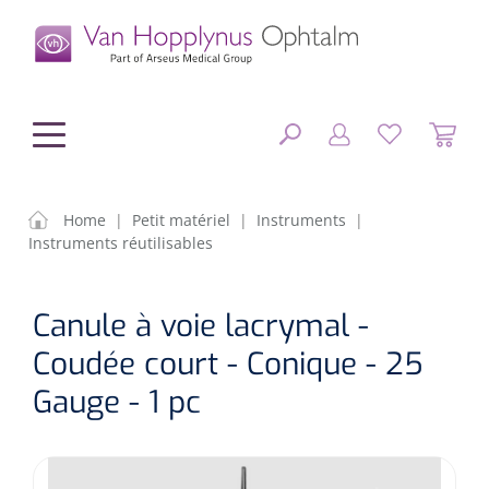
hoofdinhoud
Home
|
Petit matériel
|
Instruments
|
Instruments réutilisables
Chirurgie
FERMER
Canule à voie lacrymal -
OPTIONS
Diagnostic
Equipement chirurgical
Coudée court - Conique - 25
Petit matériel
OP sets
Tonomètres
Gauge - 1 pc
RÉSULTATS
Optique & Optometrie
IOLs
OCTs
Optométrie/Orthoption