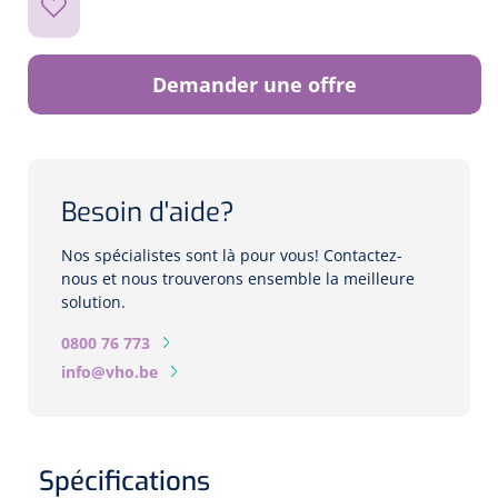
Biomètres
Biomètres à ultrasons
Demander une offre
Biomètres optiques
Périmètres
Besoin d'aide?
Caméras de fond d'œil
Nos spécialistes sont là pour vous! Contactez-
nous et nous trouverons ensemble la meilleure
Pachimètres
solution.
Echo
0800 76 773
info@vho.be
Lampes à fente
Options
Spécifications
Lampe à fente