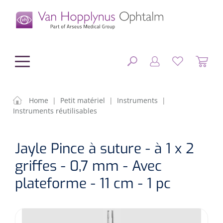
hoofdinhoud
Home
|
Petit matériel
|
Instruments
|
Instruments réutilisables
Chirurgie
FERMER
Jayle Pince à suture - à 1 x 2
OPTIONS
Diagnostic
Equipement chirurgical
griffes - 0,7 mm - Avec
Petit matériel
OP sets
Tonomètres
plateforme - 11 cm - 1 pc
RÉSULTATS
Optique & Optometrie
IOLs
OCTs
Optométrie/Orthoption