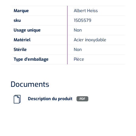
Marque
Albert Heiss
Microscopes spéculaires
sku
1505579
Usage unique
Non
Écrans d'optotypes
Matériel
Acier inoxydable
Lasers
Stérile
Non
Type d'emballage
Pièce
Documents
Description du produit
PDF