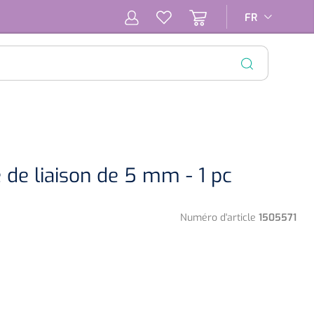
FR
FR
FERMER
 de liaison de 5 mm - 1 pc
Numéro d'article
1505571