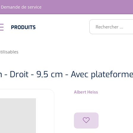
Demande de service
RODUITS
PRODUITS
Optique &
Ameublement
Optometrie
ATS
tilisables
 - Droit - 9,5 cm - Avec plateforme
Albert Heiss