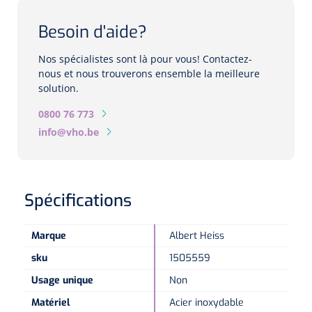
Biomètres
Besoin d'aide?
Biomètres à ultrasons
Nos spécialistes sont là pour vous! Contactez-
Biomètres optiques
nous et nous trouverons ensemble la meilleure
solution.
Périmètres
0800 76 773
info@vho.be
Caméras de fond d'œil
Pachimètres
Spécifications
Echo
Marque
Albert Heiss
Lampes à fente
sku
1505559
Options
Usage unique
Non
Matériel
Acier inoxydable
Lampe à fente