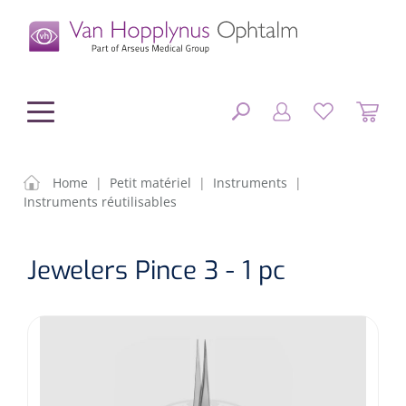
hoofdinhoud
Home
|
Petit matériel
|
Instruments
|
Instruments réutilisables
Chirurgie
FERMER
Jewelers Pince 3 - 1 pc
OPTIONS
Diagnostic
Equipement chirurgical
Petit matériel
OP sets
Tonomètres
RÉSULTATS
Optique & Optometrie
IOLs
OCTs
Optométrie/Orthoption