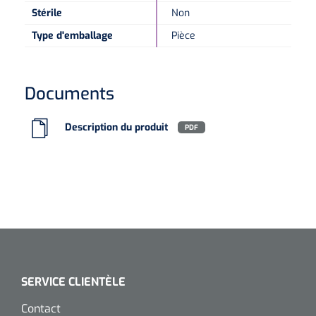
Stérile
Non
Microscopes spéculaires
Type d'emballage
Pièce
Écrans d'optotypes
Documents
Lasers
Description du produit
PDF
SERVICE CLIENTÈLE
Contact