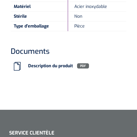
Matériel
Acier inoxydable
Microscopes spéculaires
Stérile
Non
Type d'emballage
Pièce
Écrans d'optotypes
Lasers
Documents
Description du produit
PDF
SERVICE CLIENTÈLE