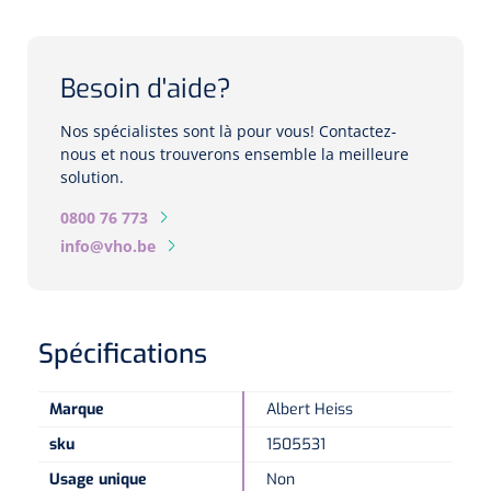
Biomètres
Biomètres à ultrasons
Besoin d'aide?
Biomètres optiques
Nos spécialistes sont là pour vous! Contactez-
nous et nous trouverons ensemble la meilleure
Périmètres
solution.
0800 76 773
Caméras de fond d'œil
info@vho.be
Pachimètres
Echo
Spécifications
Lampes à fente
Marque
Albert Heiss
Options
sku
1505531
Lampe à fente
Usage unique
Non