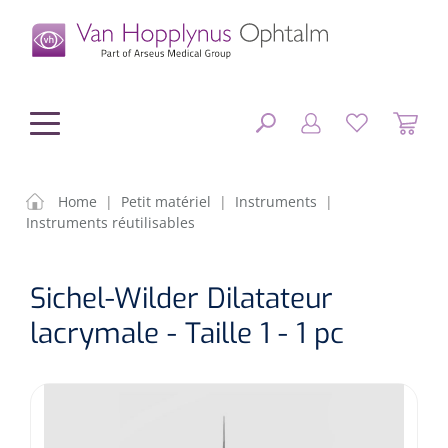
hoofdinhoud
Home
|
Petit matériel
|
Instruments
|
Instruments réutilisables
Chirurgie
FERMER
Sichel-Wilder Dilatateur
OPTIONS
Diagnostic
Equipement chirurgical
lacrymale - Taille 1 - 1 pc
Petit matériel
OP sets
Tonomètres
RÉSULTATS
Optique & Optometrie
IOLs
OCTs
Optométrie/Orthoption