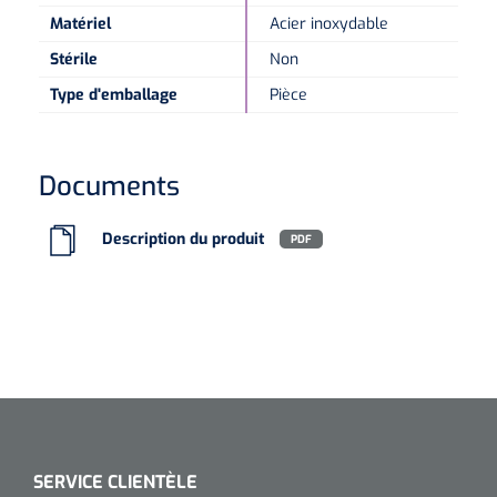
Matériel
Acier inoxydable
Microscopes spéculaires
Stérile
Non
Type d'emballage
Pièce
Écrans d'optotypes
Lasers
Documents
Description du produit
PDF
SERVICE CLIENTÈLE