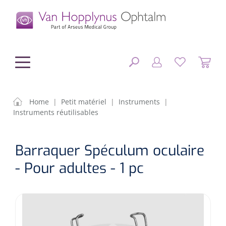
hoofdinhoud
Home
|
Petit matériel
|
Instruments
|
Instruments réutilisables
Chirurgie
FERMER
Barraquer Spéculum oculaire
OPTIONS
Diagnostic
Equipement chirurgical
- Pour adultes - 1 pc
Petit matériel
OP sets
Tonomètres
RÉSULTATS
Optique & Optometrie
IOLs
OCTs
Optométrie/Orthoption