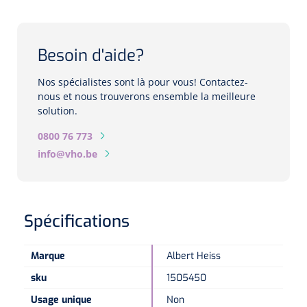
Biomètres
Biomètres à ultrasons
Besoin d'aide?
Biomètres optiques
Nos spécialistes sont là pour vous! Contactez-
nous et nous trouverons ensemble la meilleure
Périmètres
solution.
0800 76 773
Caméras de fond d'œil
info@vho.be
Pachimètres
Echo
Spécifications
Lampes à fente
Marque
Albert Heiss
Options
sku
1505450
Lampe à fente
Usage unique
Non