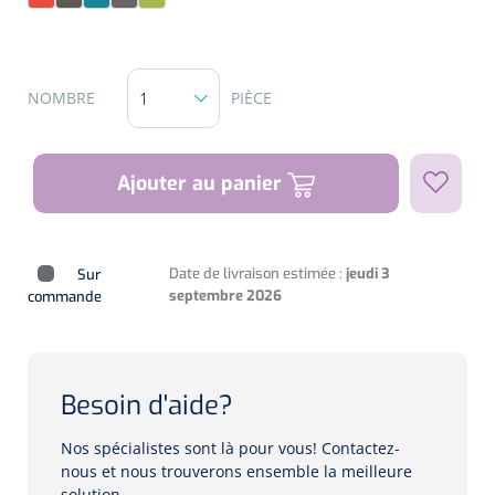
Sunrise
Taupe
Teal
Titanium
Zest
Biomètres
Biomètres à ultrasons
NOMBRE
PIÈCE
Biomètres optiques
Périmètres
Ajouter au panier
Caméras de fond d'œil
Date de livraison estimée :
jeudi 3
Sur
Pachimètres
septembre 2026
commande
Echo
Lampes à fente
Besoin d'aide?
Options
Nos spécialistes sont là pour vous! Contactez-
nous et nous trouverons ensemble la meilleure
Lampe à fente
solution.