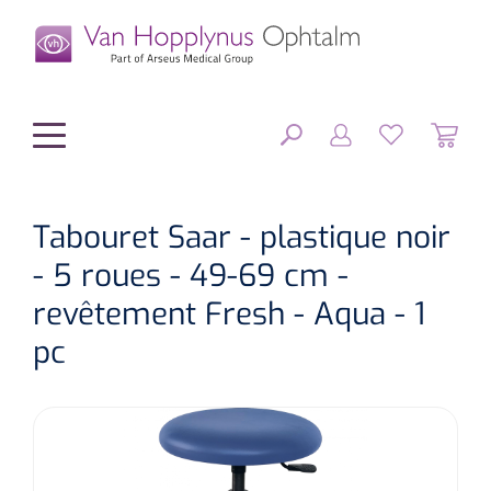
hoofdinhoud
Tabouret Saar - plastique noir
- 5 roues - 49-69 cm -
Chirurgie
FERMER
revêtement Fresh - Aqua - 1
OPTIONS
Diagnostic
Equipement chirurgical
pc
Petit matériel
OP sets
Tonomètres
RÉSULTATS
Optique & Optometrie
IOLs
OCTs
Optométrie/Orthoption