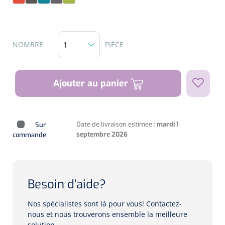
Sunrise
Taupe
Teal
Titanium
Zest
Biomètres
Biomètres à ultrasons
NOMBRE
PIÈCE
Biomètres optiques
Périmètres
Ajouter au panier
Caméras de fond d'œil
Date de livraison estimée :
mardi 1
Sur
Pachimètres
septembre 2026
commande
Echo
Lampes à fente
Besoin d'aide?
Options
Nos spécialistes sont là pour vous! Contactez-
nous et nous trouverons ensemble la meilleure
Lampe à fente
solution.