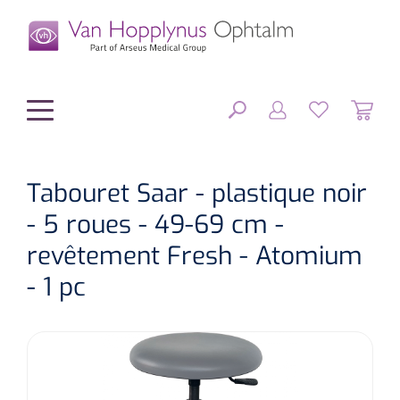
hoofdinhoud
Tabouret Saar - plastique noir
- 5 roues - 49-69 cm -
Chirurgie
FERMER
revêtement Fresh - Atomium
OPTIONS
Diagnostic
Equipement chirurgical
- 1 pc
Petit matériel
OP sets
Tonomètres
RÉSULTATS
Optique & Optometrie
IOLs
OCTs
Optométrie/Orthoption