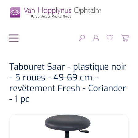
hoofdinhoud
Tabouret Saar - plastique noir
- 5 roues - 49-69 cm -
Chirurgie
FERMER
revêtement Fresh - Coriander
OPTIONS
Diagnostic
Equipement chirurgical
- 1 pc
Petit matériel
OP sets
Tonomètres
RÉSULTATS
Optique & Optometrie
IOLs
OCTs
Optométrie/Orthoption