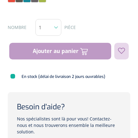
Sunrise
Taupe
Teal
Titanium
Zest
Biomètres
Biomètres à ultrasons
NOMBRE
PIÈCE
Biomètres optiques
Périmètres
Ajouter au panier
Caméras de fond d'œil
En stock (délai de livraison 2 jours ouvrables)
Pachimètres
Echo
Besoin d'aide?
Lampes à fente
Nos spécialistes sont là pour vous! Contactez-
Options
nous et nous trouverons ensemble la meilleure
solution.
Lampe à fente