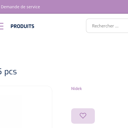
Demande de service
RODUITS
PRODUITS
Optique &
Ameublement
Optometrie
ATS
5 pcs
Nidek