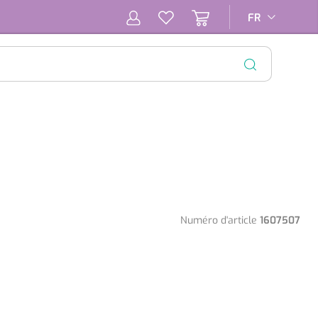
FR
FR
FERMER
Numéro d'article
1607507