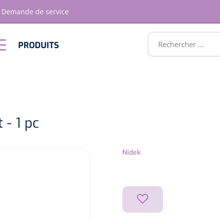
Demande de service
RODUITS
PRODUITS
Optique &
Ameublement
Optometrie
ATS
 - 1 pc
Nidek