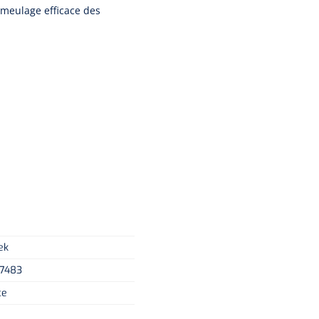
 meulage efficace des
ek
7483
ce