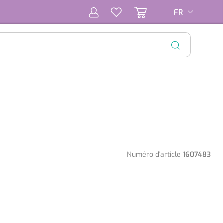
FR
FR
FERMER
Numéro d'article
1607483