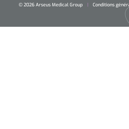
© 2026 Arseus Medical Group
Conditions génér
Accueil
Chirurgie
Diagnostic
Petit matériel
Optique & Optometrie
Ameublement