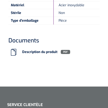
Matériel
Acier inoxydable
Microscopes spéculaires
Stérile
Non
Type d'emballage
Pièce
Écrans d'optotypes
Lasers
Documents
Description du produit
PDF
SERVICE CLIENTÈLE