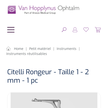
hoofdinhoud
Home
|
Petit matériel
|
Instruments
|
Instruments réutilisables
Chirurgie
FERMER
Citelli Rongeur - Taille 1 - 2
OPTIONS
Diagnostic
Equipement chirurgical
mm - 1 pc
Petit matériel
OP sets
Tonomètres
RÉSULTATS
Optique & Optometrie
IOLs
OCTs
Optométrie/Orthoption