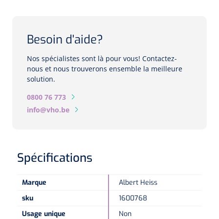
Biomètres
Biomètres à ultrasons
Besoin d'aide?
Biomètres optiques
Nos spécialistes sont là pour vous! Contactez-
nous et nous trouverons ensemble la meilleure
Périmètres
solution.
0800 76 773
Caméras de fond d'œil
info@vho.be
Pachimètres
Echo
Spécifications
Lampes à fente
Marque
Albert Heiss
Options
sku
1600768
Lampe à fente
Usage unique
Non