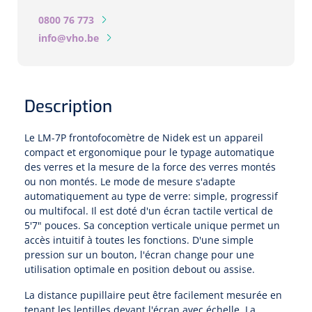
Biomètres
0800 76 773
Biomètres à ultrasons
info@vho.be
Biomètres optiques
Description
Périmètres
Le LM-7P frontofocomètre de Nidek est un appareil
Caméras de fond d'œil
compact et ergonomique pour le typage automatique
des verres et la mesure de la force des verres montés
Pachimètres
ou non montés. Le mode de mesure s'adapte
automatiquement au type de verre: simple, progressif
ou multifocal. Il est doté d'un écran tactile vertical de
Echo
5'7" pouces. Sa conception verticale unique permet un
accès intuitif à toutes les fonctions. D'une simple
Lampes à fente
pression sur un bouton, l'écran change pour une
utilisation optimale en position debout ou assise.
Options
La distance pupillaire peut être facilement mesurée en
Lampe à fente
tenant les lentilles devant l'écran avec échelle. La