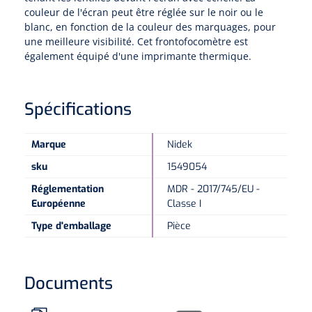
couleur de l'écran peut être réglée sur le noir ou le
blanc, en fonction de la couleur des marquages, pour
Microscopes spéculaires
une meilleure visibilité. Cet frontofocomètre est
également équipé d'une imprimante thermique.
Écrans d'optotypes
Spécifications
Lasers
Marque
Nidek
sku
1549054
Réglementation
MDR - 2017/745/EU -
Européenne
Classe I
Type d'emballage
Pièce
Documents