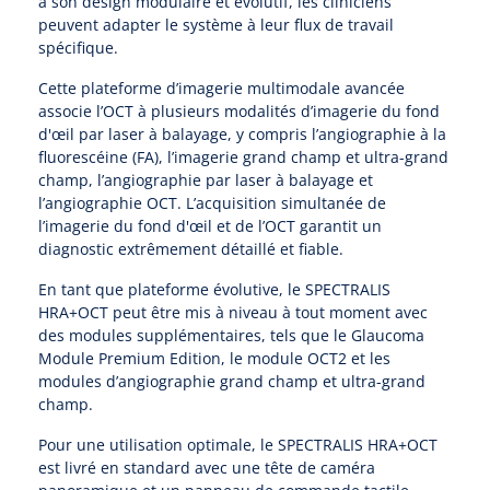
à son design modulaire et évolutif, les cliniciens
peuvent adapter le système à leur flux de travail
spécifique.
Microscopes spéculaires
Cette plateforme d’imagerie multimodale avancée
Écrans d'optotypes
associe l’OCT à plusieurs modalités d’imagerie du fond
d'œil par laser à balayage, y compris l’angiographie à la
fluorescéine (FA), l’imagerie grand champ et ultra-grand
Lasers
champ, l’angiographie par laser à balayage et
l’angiographie OCT. L’acquisition simultanée de
l’imagerie du fond d'œil et de l’OCT garantit un
diagnostic extrêmement détaillé et fiable.
En tant que plateforme évolutive, le SPECTRALIS
HRA+OCT peut être mis à niveau à tout moment avec
des modules supplémentaires, tels que le Glaucoma
Module Premium Edition, le module OCT2 et les
modules d’angiographie grand champ et ultra-grand
champ.
Pour une utilisation optimale, le SPECTRALIS HRA+OCT
est livré en standard avec une tête de caméra