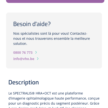
Biomètres
Biomètres à ultrasons
Biomètres optiques
Besoin d'aide?
Nos spécialistes sont là pour vous! Contactez-
Périmètres
nous et nous trouverons ensemble la meilleure
solution.
Caméras de fond d'œil
0800 76 773
info@vho.be
Pachimètres
Echo
Description
Lampes à fente
Le SPECTRALIS® HRA+OCT est une plateforme
Options
d’imagerie ophtalmologique haute performance, conçue
pour un diagnostic précis du segment postérieur. Grâce
Lampe à fente