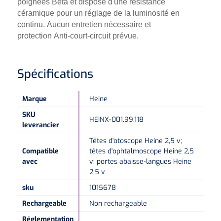
poignées Beta et dispose d'une résistance
céramique pour un réglage de la luminosité en
Microscopes spéculaires
continu. Aucun entretien nécessaire et
protection
Anti-court-circuit prévue.
Écrans d'optotypes
Spécifications
Lasers
Marque
Heine
SKU
HEINX-001.99.118
leverancier
Têtes d'otoscope Heine 2,5 v;
Compatible
têtes d'ophtalmoscope Heine 2,5
avec
v: portes abaisse-langues Heine
2,5 v
sku
1015678
Rechargeable
Non rechargeable
Réglementation