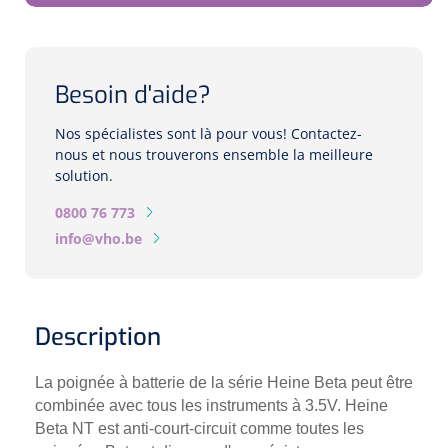
Biomètres
Biomètres à ultrasons
Besoin d'aide?
Biomètres optiques
Nos spécialistes sont là pour vous! Contactez-
Périmètres
nous et nous trouverons ensemble la meilleure
solution.
Caméras de fond d'œil
0800 76 773
info@vho.be
Pachimètres
Echo
Description
Lampes à fente
La poignée à batterie de la série Heine Beta peut être
Options
combinée avec tous les instruments à 3.5V. Heine
Beta NT est anti-court-circuit comme toutes les
Lampe à fente