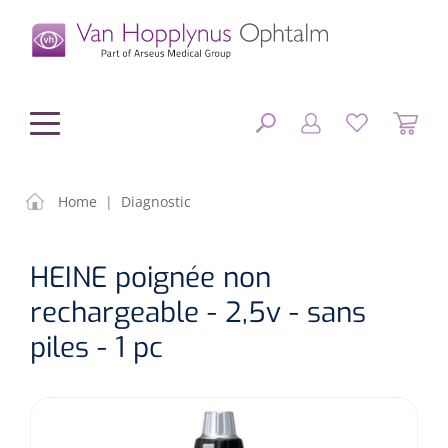
hoofdinhoud
Home
|
Diagnostic
Chirurgie
FERMER
HEINE poignée non
OPTIONS
Diagnostic
Equipement chirurgical
rechargeable - 2,5v - sans
piles - 1 pc
Petit matériel
OP sets
Tonomètres
RÉSULTATS
Optique & Optometrie
IOLs
OCTs
Optométrie/Orthoption