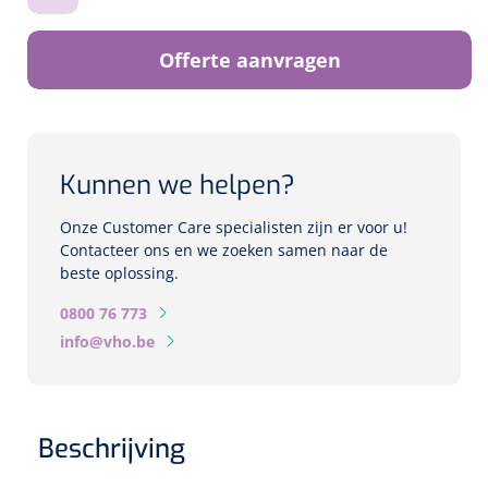
Biometers
Ultrasound biometers
Offerte aanvragen
Optische biometers
Perimeters
Kunnen we helpen?
Fundus Cameras
Onze Customer Care specialisten zijn er voor u!
Contacteer ons en we zoeken samen naar de
beste oplossing.
Pachimeters
0800 76 773
Echo
info@vho.be
Spleetlampen
Opties
Beschrijving
Spleetlamp