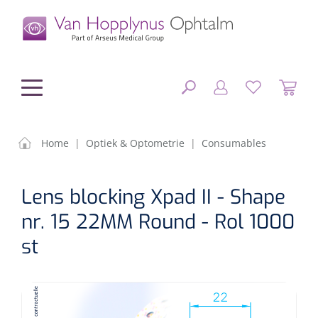
hoofdinhoud
Home
|
Optiek & Optometrie
|
Consumables
Chirurgie
SLUITEN
Lens blocking Xpad II - Shape
FILTEREN
Diagnostiek
Chirurgisch materiaal
nr. 15 22MM Round - Rol 1000
st
Klein Materiaal
OP-sets
Tonometers
ZOEKRESULTATEN
Optiek & Optometrie
IOL's
OCT's
Optometrie/Orthoptie