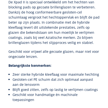
De Xpad II is speciaal ontwikkeld om het hechten van
blocking pads op gecoate brillenglazen te verbeteren.
Speculaire Microscopen
Dankzij de hoog conformeerbare gesloten-cel
schuimlaag vergroot het hechtoppervlak en blijft de pad
beter op zijn plaats. In combinatie met de hybride
Optotypeschermen
kleeflaag levert dit uitstekende prestaties, zelfs op
glazen die bekendstaan om hun moeilijk te verlijmen
Lasers
coatings, zoals bij veel Aziatische merken. Zo blijven
brillenglazen tijdens het slijpproces veilig en stabiel.
Geschikt voor vrijwel alle gecoate glazen, maar niet voor
ongecoate lenzen.
Belangrijkste kenmerken:
Zeer sterke hybride kleeflaag voor maximale hechting
Gesloten-cel PE schuim dat zich optimaal aanpast
aan de lensvorm
Blijft goed zitten, zelfs op lastig te verlijmen coatings
Geschikt voor handmatige én machinale
toepassingen