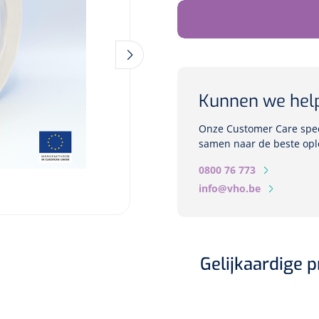
Kunnen we hel
Onze Customer Care speci
samen naar de beste opl
0800 76 773
info@vho.be
Gelijkaardige 