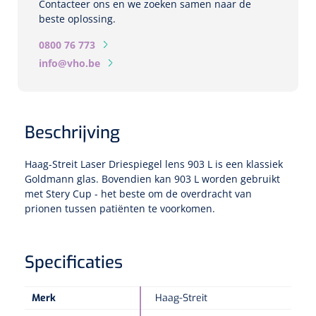
Contacteer ons en we zoeken samen naar de
Biometers
beste oplossing.
Ultrasound biometers
0800 76 773
info@vho.be
Optische biometers
Perimeters
Beschrijving
Fundus Cameras
Haag-Streit Laser Driespiegel lens 903 L is een klassiek
Pachimeters
Goldmann glas. Bovendien kan 903 L worden gebruikt
met Stery Cup - het beste om de overdracht van
prionen tussen patiënten te voorkomen.
Echo
Spleetlampen
Specificaties
Opties
Merk
Haag-Streit
Spleetlamp