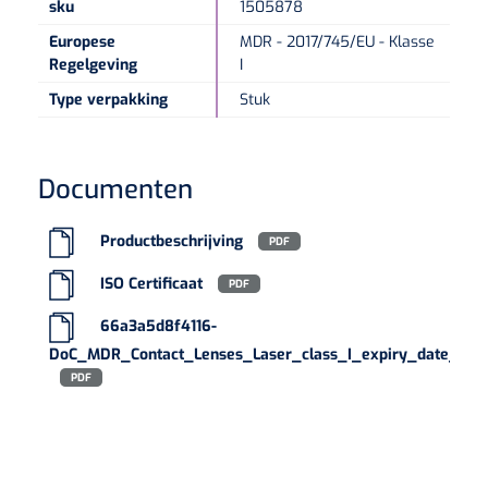
sku
1505878
Europese
MDR - 2017/745/EU - Klasse
Speculaire Microscopen
Regelgeving
I
Type verpakking
Stuk
Optotypeschermen
Lasers
Documenten
Productbeschrijving
PDF
ISO Certificaat
PDF
66a3a5d8f4116-
DoC_MDR_Contact_Lenses_Laser_class_I_expiry_date_06
PDF