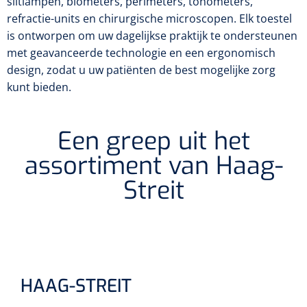
slitlampen, biometers, perimeters, tonometers,
Biometers
refractie-units en chirurgische microscopen. Elk toestel
Ultrasound biometers
is ontworpen om uw dagelijkse praktijk te ondersteunen
met geavanceerde technologie en een ergonomisch
Optische biometers
design, zodat u uw patiënten de best mogelijke zorg
kunt bieden.
Perimeters
Een greep uit het
Fundus Cameras
assortiment van Haag-
Pachimeters
Streit
Echo
Spleetlampen
Opties
HAAG-STREIT
Spleetlamp