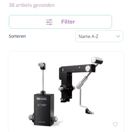
38
artikels gevonden
Speculaire Microscopen
Filter
Optotypeschermen
Sorteren
Lasers