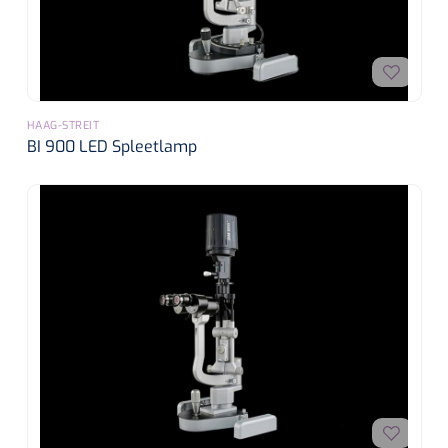
HAAG-STREIT
BI 900 LED Spleetlamp