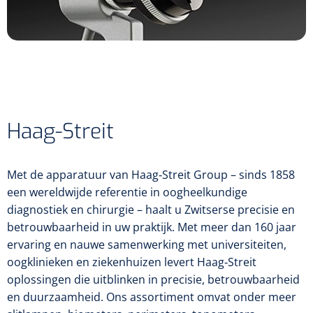
Inrichting
Oogheelkundig Chirurgiesysteem
Pupillometers
Ofthalmoscopen en skiascopen
Watertank en filters
Femto lasers
Gonioscopen
Pasglazen
Tracers en blockers
Tabouretten
NL
FR
Sterilisatie
Projectors
Pasbrillen
Consumables
Patiëntenzetels
Chirurgische patiëntenzetels
Autorefractors
Instrumenten
Edgers
Haag-Streit
Zonder keratometrie
Wegwerp instrumenten
Diagnostische patiëntenzetels
Wavefront aberrometers
Herbruikbare instrumenten
Met de apparatuur van Haag‑Streit Group – sinds 1858
Units
een wereldwijde referentie in oogheelkundige
Met keratometrie
diagnostiek en chirurgie – haalt u Zwitserse precisie en
Mesjes en cannulla's
Chirurgenstoelen
betrouwbaarheid in uw praktijk. Met meer dan 160 jaar
ervaring en nauwe samenwerking met universiteiten,
Foropters
Tafels
oogklinieken en ziekenhuizen levert Haag‑Streit
oplossingen die uitblinken in precisie, betrouwbaarheid
Lensmeters
en duurzaamheid. Ons assortiment omvat onder meer