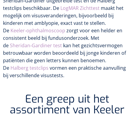
Sheridan‑Gardiner uitgebreide test en de Halberg
Biometers
testclips beschikbaar. De
LogMAR Zichttest
maakt het
Ultrasound biometers
mogelijk om visusveranderingen, bijvoorbeeld bij
kinderen met amblyopie, exact vast te stellen.
Optische biometers
De
Keeler‑ophthalmoscoop
zorgt voor een helder en
consistent beeld bij fundusonderzoek. Met
de
Sheridan‑Gardiner test
kan het gezichtsvermogen
Perimeters
betrouwbaar worden beoordeeld bij jonge kinderen of
patiënten die geen letters kunnen benoemen.
Fundus Cameras
De
Halberg testclips
vormen een praktische aanvulling
bij verschillende visustests.
Pachimeters
Echo
Een greep uit het
assortiment van Keeler
Spleetlampen
Opties
Spleetlamp