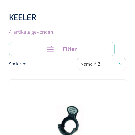
Speculaire Microscopen
KEELER
Optotypeschermen
4
artikels gevonden
Lasers
Filter
Sorteren