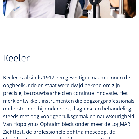
Inrichting
Oogheelkundig Chirurgiesysteem
Pupillometers
Ofthalmoscopen en skiascopen
Watertank en filters
Femto lasers
Gonioscopen
Pasglazen
Tracers en blockers
Tabouretten
NL
FR
Sterilisatie
Projectors
Pasbrillen
Consumables
Patiëntenzetels
Chirurgische patiëntenzetels
Autorefractors
Instrumenten
Edgers
Keeler
Zonder keratometrie
Wegwerp instrumenten
Diagnostische patiëntenzetels
Wavefront aberrometers
Herbruikbare instrumenten
Keeler is al sinds 1917 een gevestigde naam binnen de
Units
oogheelkunde en staat wereldwijd bekend om zijn
Met keratometrie
precisie, betrouwbaarheid en continue innovatie. Het
Mesjes en cannulla's
Chirurgenstoelen
merk ontwikkelt instrumenten die oogzorgprofessionals
ondersteunen bij onderzoek, diagnose en behandeling,
Foropters
Tafels
steeds met oog voor gebruiksgemak en nauwkeurigheid.
Van Hopplynus Ophtalm biedt onder meer de LogMAR
Lensmeters
Zichttest, de professionele ophthalmoscoop, de