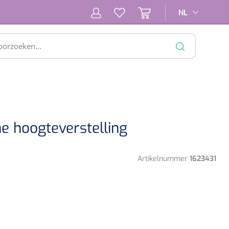
NL
NL
SLUITEN
e hoogteverstelling
Artikelnummer
1623431