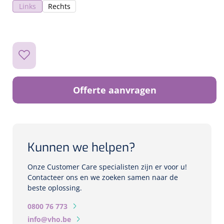
Biometers
Links
Rechts
Ultrasound biometers
Optische biometers
Perimeters
Offerte aanvragen
Fundus Cameras
Pachimeters
Kunnen we helpen?
Echo
Onze Customer Care specialisten zijn er voor u!
Contacteer ons en we zoeken samen naar de
Spleetlampen
beste oplossing.
Opties
0800 76 773
Spleetlamp
info@vho.be