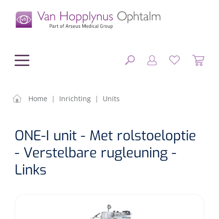
hoofdinhoud
Home
|
Inrichting
|
Units
Chirurgie
SLUITEN
ONE-I unit - Met rolstoeloptie
FILTEREN
Diagnostiek
Chirurgisch materiaal
- Verstelbare rugleuning -
Links
Klein Materiaal
OP-sets
Tonometers
ZOEKRESULTATEN
Optiek & Optometrie
IOL's
OCT's
Optometrie/Orthoptie