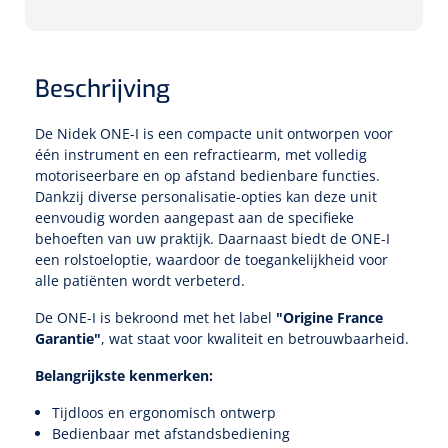
Speculaire Microscopen
Beschrijving
Optotypeschermen
De Nidek ONE-I is een compacte unit ontworpen voor
Lasers
één instrument en een refractiearm, met volledig
motoriseerbare en op afstand bedienbare functies.
Dankzij diverse personalisatie-opties kan deze unit
eenvoudig worden aangepast aan de specifieke
behoeften van uw praktijk. Daarnaast biedt de ONE-I
een rolstoeloptie, waardoor de toegankelijkheid voor
alle patiënten wordt verbeterd.
De ONE-I is bekroond met het label
"Origine France
Garantie"
, wat staat voor kwaliteit en betrouwbaarheid.
Belangrijkste kenmerken:
Tijdloos en ergonomisch ontwerp
Bedienbaar met afstandsbediening