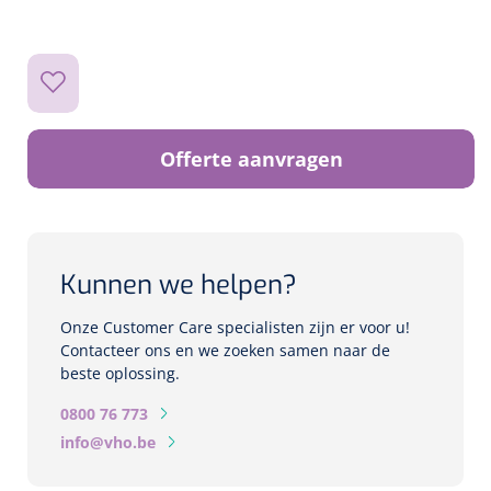
Biometers
Ultrasound biometers
Optische biometers
Offerte aanvragen
Perimeters
Fundus Cameras
Pachimeters
Kunnen we helpen?
Onze Customer Care specialisten zijn er voor u!
Echo
Contacteer ons en we zoeken samen naar de
beste oplossing.
Spleetlampen
0800 76 773
Opties
info@vho.be
Spleetlamp