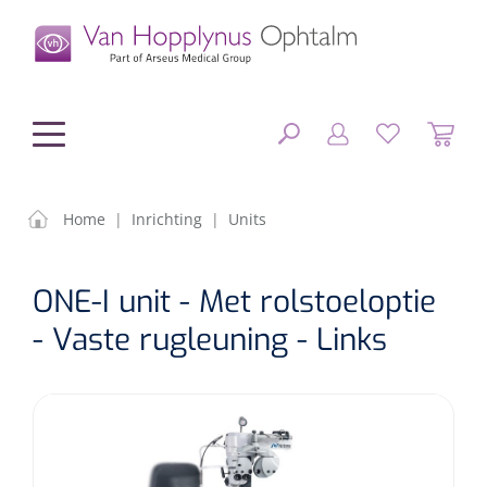
hoofdinhoud
Home
|
Inrichting
|
Units
Chirurgie
SLUITEN
ONE-I unit - Met rolstoeloptie
FILTEREN
Diagnostiek
Chirurgisch materiaal
- Vaste rugleuning - Links
Klein Materiaal
OP-sets
Tonometers
ZOEKRESULTATEN
Optiek & Optometrie
IOL's
OCT's
Optometrie/Orthoptie