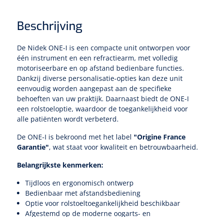
Beschrijving
Speculaire Microscopen
De Nidek ONE-I is een compacte unit ontworpen voor
Optotypeschermen
één instrument en een refractiearm, met volledig
motoriseerbare en op afstand bedienbare functies.
Lasers
Dankzij diverse personalisatie-opties kan deze unit
eenvoudig worden aangepast aan de specifieke
behoeften van uw praktijk. Daarnaast biedt de ONE-I
een rolstoeloptie, waardoor de toegankelijkheid voor
alle patiënten wordt verbeterd.
De ONE-I is bekroond met het label
"Origine France
Garantie"
, wat staat voor kwaliteit en betrouwbaarheid.
Belangrijkste kenmerken:
Tijdloos en ergonomisch ontwerp
Bedienbaar met afstandsbediening
Optie voor rolstoeltoegankelijkheid beschikbaar
Afgestemd op de moderne oogarts- en