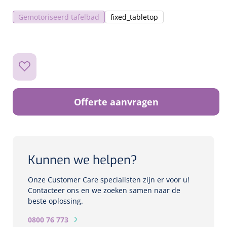
Biometers
Gemotoriseerd tafelbad
fixed_tabletop
Ultrasound biometers
Optische biometers
Perimeters
Offerte aanvragen
Fundus Cameras
Pachimeters
Echo
Kunnen we helpen?
Onze Customer Care specialisten zijn er voor u!
Spleetlampen
Contacteer ons en we zoeken samen naar de
Opties
beste oplossing.
0800 76 773
Spleetlamp