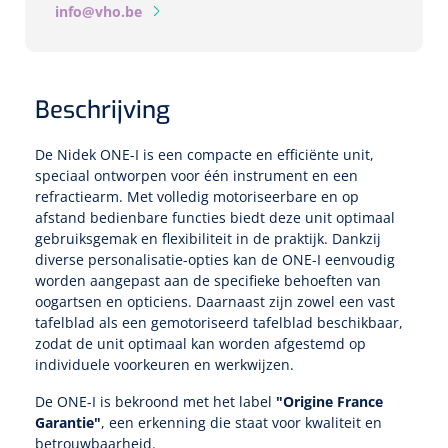
info@vho.be
Speculaire Microscopen
Optotypeschermen
Beschrijving
Lasers
De Nidek ONE-I is een compacte en efficiënte unit,
speciaal ontworpen voor één instrument en een
refractiearm. Met volledig motoriseerbare en op
afstand bedienbare functies biedt deze unit optimaal
gebruiksgemak en flexibiliteit in de praktijk. Dankzij
diverse personalisatie-opties kan de ONE-I eenvoudig
worden aangepast aan de specifieke behoeften van
oogartsen en opticiens. Daarnaast zijn zowel een vast
tafelblad als een gemotoriseerd tafelblad beschikbaar,
zodat de unit optimaal kan worden afgestemd op
individuele voorkeuren en werkwijzen.
De ONE-I is bekroond met het label
"Origine France
Garantie"
, een erkenning die staat voor kwaliteit en
betrouwbaarheid.