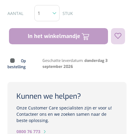
Biometers
Ultrasound biometers
AANTAL
STUK
Optische biometers
In het winkelmandje
Perimeters
Fundus Cameras
Geschatte leverdatum:
donderdag 3
Op
september 2026
bestelling
Pachimeters
Echo
Kunnen we helpen?
Spleetlampen
Onze Customer Care specialisten zijn er voor u!
Contacteer ons en we zoeken samen naar de
Opties
beste oplossing.
Spleetlamp
0800 76 773