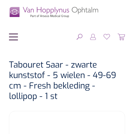
hoofdinhoud
Tabouret Saar - zwarte
kunststof - 5 wielen - 49-69
Chirurgie
SLUITEN
cm - Fresh bekleding -
FILTEREN
Diagnostiek
Chirurgisch materiaal
lollipop - 1 st
Klein Materiaal
OP-sets
Tonometers
ZOEKRESULTATEN
Optiek & Optometrie
IOL's
OCT's
Optometrie/Orthoptie