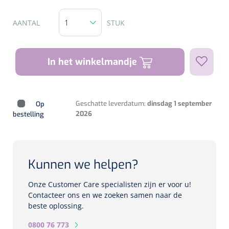
Biometers
Ultrasound biometers
AANTAL
STUK
Optische biometers
In het winkelmandje
Perimeters
Fundus Cameras
Geschatte leverdatum:
dinsdag 1 september
Op
2026
bestelling
Pachimeters
Echo
Kunnen we helpen?
Spleetlampen
Onze Customer Care specialisten zijn er voor u!
Contacteer ons en we zoeken samen naar de
Opties
beste oplossing.
Spleetlamp
0800 76 773