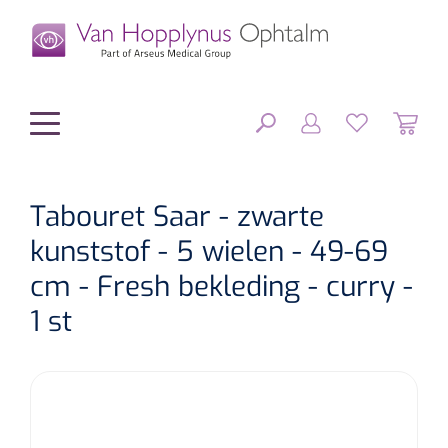
hoofdinhoud
Tabouret Saar - zwarte
kunststof - 5 wielen - 49-69
Chirurgie
SLUITEN
cm - Fresh bekleding - curry -
FILTEREN
Diagnostiek
Chirurgisch materiaal
1 st
Klein Materiaal
OP-sets
Tonometers
ZOEKRESULTATEN
Optiek & Optometrie
IOL's
OCT's
Optometrie/Orthoptie