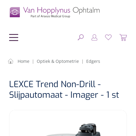
hoofdinhoud
Home
|
Optiek & Optometrie
|
Edgers
Chirurgie
SLUITEN
LEXCE Trend Non-Drill -
FILTEREN
Diagnostiek
Chirurgisch materiaal
Slijpautomaat - Imager - 1 st
Klein Materiaal
OP-sets
Tonometers
ZOEKRESULTATEN
Optiek & Optometrie
IOL's
OCT's
Optometrie/Orthoptie