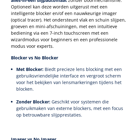
alles-in-één slijpautomaat
zonder boormechanisme.
Optioneel kan deze worden uitgerust met een
intelligente blocker en/of een nauwkeurige imager
Speculaire Microscopen
(optical tracer). Het ondersteunt vlak en schuin slijpen,
groeven en mini-afschuiningen, met een intuïtieve
Optotypeschermen
bediening via een 7-inch touchscreen met een
wizardmodus voor beginners en een professionele
modus voor experts.
Lasers
Blocker vs No Blocker
Met Blocker:
Biedt precieze lens blocking met een
gebruiksvriendelijke interface en vergroot scherm
voor het bekijken van lensmarkeringen tijdens het
blocken.
Zonder Blocker:
Geschikt voor systemen die
gebruikmaken van externe blockers, met een focus
op betrouwbare slijpprestaties.
Imager vs No Imager