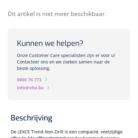
Biometers
Ultrasound biometers
Dit artikel is niet meer beschikbaar.
Optische biometers
Kunnen we helpen?
Perimeters
Onze Customer Care specialisten zijn er voor u!
Contacteer ons en we zoeken samen naar de
Fundus Cameras
beste oplossing.
Pachimeters
0800 76 773
info@vho.be
Echo
Spleetlampen
Beschrijving
Opties
De LEXCE Trend Non-Drill is een compacte, veelzijdige
Spleetlamp