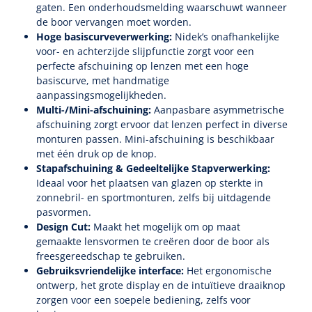
gaten. Een onderhoudsmelding waarschuwt wanneer
de boor vervangen moet worden.
Speculaire Microscopen
Hoge basiscurveverwerking:
Nidek’s onafhankelijke
voor- en achterzijde slijpfunctie zorgt voor een
perfecte afschuining op lenzen met een hoge
Optotypeschermen
basiscurve, met handmatige
aanpassingsmogelijkheden.
Lasers
Multi-/Mini-afschuining:
Aanpasbare asymmetrische
afschuining zorgt ervoor dat lenzen perfect in diverse
monturen passen. Mini-afschuining is beschikbaar
met één druk op de knop.
Stapafschuining & Gedeeltelijke Stapverwerking:
Ideaal voor het plaatsen van glazen op sterkte in
zonnebril- en sportmonturen, zelfs bij uitdagende
pasvormen.
Design Cut:
Maakt het mogelijk om op maat
gemaakte lensvormen te creëren door de boor als
freesgereedschap te gebruiken.
Gebruiksvriendelijke interface:
Het ergonomische
ontwerp, het grote display en de intuïtieve draaiknop
zorgen voor een soepele bediening, zelfs voor