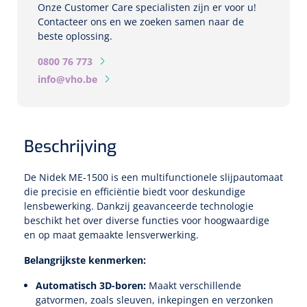
Biometers
Onze Customer Care specialisten zijn er voor u!
Contacteer ons en we zoeken samen naar de
Ultrasound biometers
beste oplossing.
0800 76 773
Optische biometers
info@vho.be
Perimeters
Fundus Cameras
Beschrijving
Pachimeters
De Nidek ME-1500 is een multifunctionele slijpautomaat
die precisie en efficiëntie biedt voor deskundige
lensbewerking. Dankzij geavanceerde technologie
Echo
beschikt het over diverse functies voor hoogwaardige
en op maat gemaakte lensverwerking.
Spleetlampen
Belangrijkste kenmerken:
Opties
Automatisch 3D-boren:
Maakt verschillende
Spleetlamp
gatvormen, zoals sleuven, inkepingen en verzonken