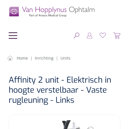
hoofdinhoud
Home
|
Inrichting
|
Units
Chirurgie
SLUITEN
Affinity 2 unit - Elektrisch in
FILTEREN
Diagnostiek
Chirurgisch materiaal
hoogte verstelbaar - Vaste
rugleuning - Links
Klein Materiaal
OP-sets
Tonometers
ZOEKRESULTATEN
Optiek & Optometrie
IOL's
OCT's
Optometrie/Orthoptie