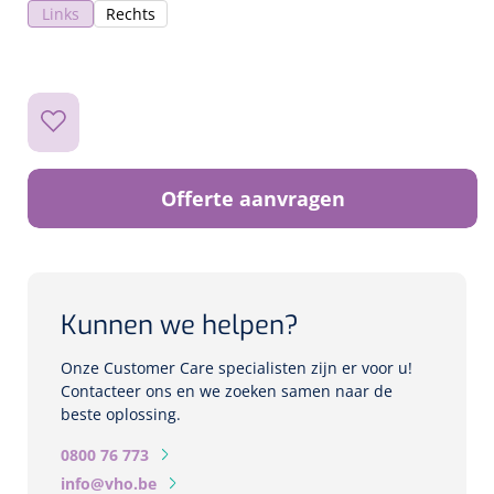
Biometers
Links
Rechts
Ultrasound biometers
Optische biometers
Perimeters
Offerte aanvragen
Fundus Cameras
Pachimeters
Kunnen we helpen?
Echo
Onze Customer Care specialisten zijn er voor u!
Contacteer ons en we zoeken samen naar de
Spleetlampen
beste oplossing.
Opties
0800 76 773
Spleetlamp
info@vho.be