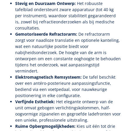
Stevig en Duurzaam Ontwerp:
Het robuuste
tafelblad ondersteunt zware apparatuur (tot 40 kg
per instrument), waardoor stabiliteit gegarandeerd
is, zowel bij refractieonderzoeken als bij medische
consultaties.
Gemotoriseerde Refractorarm:
De refractorarm
zorgt voor naadloze translatie en optionele kanteling,
wat een natuurlijke positie biedt voor
nabijheidsonderzoek. De hoogte van de arm is
ontworpen om een constante ooghoogte te behouden
tijdens het onderzoek, wat aanpassingstijd
vermindert.
Elektromagnetisch Remsysteem:
De tafel beschikt
over een antéro-posterieure aanpassingsfunctie,
bediend via een voetpedaal, voor nauwkeurige
positionering in elke configuratie.
Verfijnde Esthetiek:
Het elegante ontwerp van de
unit omvat gebogen verlichtingskolommen, half-
oogvormige zijpanelen en gegroefde ladefronten voor
een unieke, professionele uitstraling.
Ruime Opbergmogelijkheden:
Kies uit één tot drie