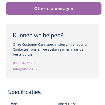
Biometers
Offerte aanvragen
Ultrasound biometers
Optische biometers
Kunnen we helpen?
Perimeters
Onze Customer Care specialisten zijn er voor u!
Fundus Cameras
Contacteer ons en we zoeken samen naar de
beste oplossing.
Pachimeters
0800 76 773
info@vho.be
Echo
Spleetlampen
Specificaties
Opties
Spleetlamp
Merk
Albert Heiss