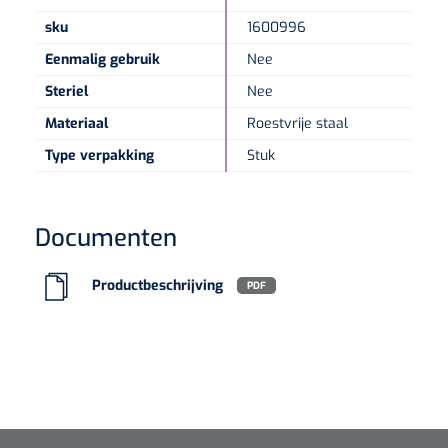
sku
1600996
Speculaire Microscopen
Eenmalig gebruik
Nee
Steriel
Nee
Optotypeschermen
Materiaal
Roestvrije staal
Lasers
Type verpakking
Stuk
Documenten
Productbeschrijving
PDF