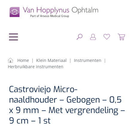
hoofdinhoud
Home
|
Klein Materiaal
|
Instrumenten
|
Herbruikbare instrumenten
Chirurgie
SLUITEN
Castroviejo Micro-
FILTEREN
Diagnostiek
Chirurgisch materiaal
naaldhouder – Gebogen – 0,5
Klein Materiaal
OP-sets
Tonometers
x 9 mm – Met vergrendeling –
ZOEKRESULTATEN
9 cm – 1 st
Optiek & Optometrie
IOL's
OCT's
Optometrie/Orthoptie